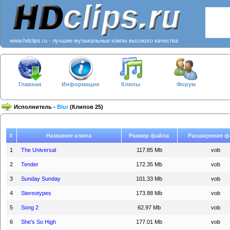
www.hdclips.ru - лучшие музыкальные клипы высокого качества
Главная
Информация
Клипы
Форум
Исполнитель -
Blur
(Клипов 25)
#
Название клипа
Размер файла
Расширение ф
1
The Universal
117.85 Mb
vob
2
Tender
172.35 Mb
vob
3
Sunday Sunday
101.33 Mb
vob
4
Stereotypes
173.88 Mb
vob
5
Song 2
62.97 Mb
vob
6
She's So High
177.01 Mb
vob