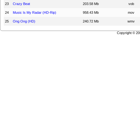
23
Crazy Beat
203.58 Mb
vob
24
Music Is My Radar (HD-Rip)
958.43 Mb
mov
25
Ong Ong (HD)
240.72 Mb
wmv
Copyright © 2