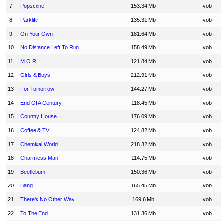
7
Popscene
153.34 Mb
vob
8
Parklife
135.31 Mb
vob
9
On Your Own
181.64 Mb
vob
10
No Distance Left To Run
158.49 Mb
vob
11
M.O.R.
121.84 Mb
vob
12
Girls & Boys
212.91 Mb
vob
13
For Tomorrow
144.27 Mb
vob
14
End Of A Century
118.45 Mb
vob
15
Country House
176.09 Mb
vob
16
Coffee & TV
124.82 Mb
vob
17
Chemical World
218.32 Mb
vob
18
Charmless Man
114.75 Mb
vob
19
Beetlebum
150.36 Mb
vob
20
Bang
165.45 Mb
vob
21
There's No Other Way
169.6 Mb
vob
22
To The End
131.36 Mb
vob