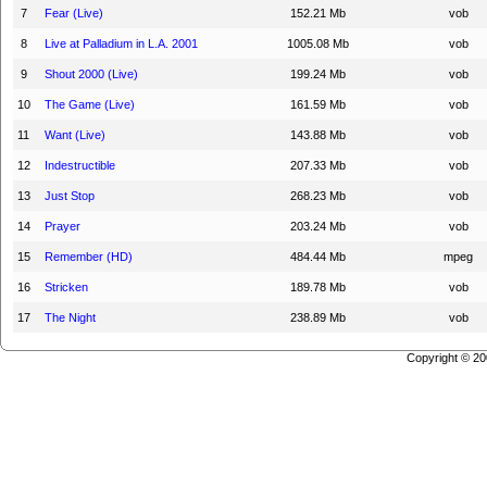
7
Fear (Live)
152.21 Mb
vob
8
Live at Palladium in L.A. 2001
1005.08 Mb
vob
9
Shout 2000 (Live)
199.24 Mb
vob
10
The Game (Live)
161.59 Mb
vob
11
Want (Live)
143.88 Mb
vob
12
Indestructible
207.33 Mb
vob
13
Just Stop
268.23 Mb
vob
14
Prayer
203.24 Mb
vob
15
Remember (HD)
484.44 Mb
mpeg
16
Stricken
189.78 Mb
vob
17
The Night
238.89 Mb
vob
Copyright © 2