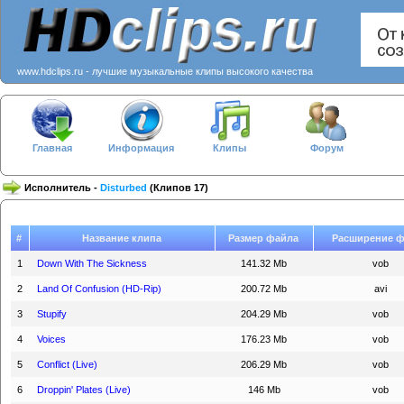
www.hdclips.ru - лучшие музыкальные клипы высокого качества
Главная
Информация
Клипы
Форум
Исполнитель -
Disturbed
(Клипов 17)
#
Название клипа
Размер файла
Расширение 
1
Down With The Sickness
141.32 Mb
vob
2
Land Of Confusion (HD-Rip)
200.72 Mb
avi
3
Stupify
204.29 Mb
vob
4
Voices
176.23 Mb
vob
5
Conflict (Live)
206.29 Mb
vob
6
Droppin' Plates (Live)
146 Mb
vob