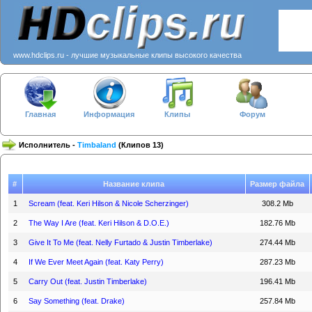
www.hdclips.ru - лучшие музыкальные клипы высокого качества
Главная
Информация
Клипы
Форум
Исполнитель -
Timbaland
(Клипов 13)
#
Название клипа
Размер файла
1
Scream (feat. Keri Hilson & Nicole Scherzinger)
308.2 Mb
2
The Way I Are (feat. Keri Hilson & D.O.E.)
182.76 Mb
3
Give It To Me (feat. Nelly Furtado & Justin Timberlake)
274.44 Mb
4
If We Ever Meet Again (feat. Katy Perry)
287.23 Mb
5
Carry Out (feat. Justin Timberlake)
196.41 Mb
6
Say Something (feat. Drake)
257.84 Mb