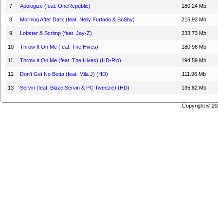
7
Apologize (feat. OneRepublic)
180.24 Mb
8
Morning After Dark (feat. Nelly Furtado & SoShy)
215.92 Mb
9
Lobster & Scrimp (feat. Jay-Z)
233.73 Mb
10
Throw It On Me (feat. The Hives)
180.96 Mb
11
Throw It On Me (feat. The Hives) (HD-Rip)
194.59 Mb
12
Don't Get No Betta (feat. Mila J) (HD)
111.96 Mb
13
Servin (feat. Blaze Servin & PC Tweezie) (HD)
135.82 Mb
Copyright © 2