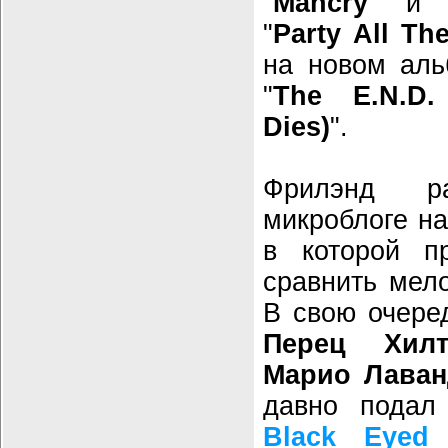
"
Mancry
" и 
"
Party All Th
на новом ал
"
The E.N.D.
Dies)
".
Фрилэнд р
микроблоге на
в которой п
сравнить мел
В свою очере
Перец Хилт
Марио Лаван
давно подал
Black Eyed