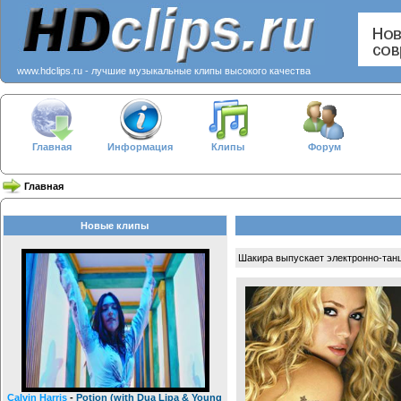
www.hdclips.ru - лучшие музыкальные клипы высокого качества
Главная
Информация
Клипы
Форум
Главная
Новые клипы
Шакира выпускает электронно-тан
Calvin Harris
-
Potion (with Dua Lipa & Young