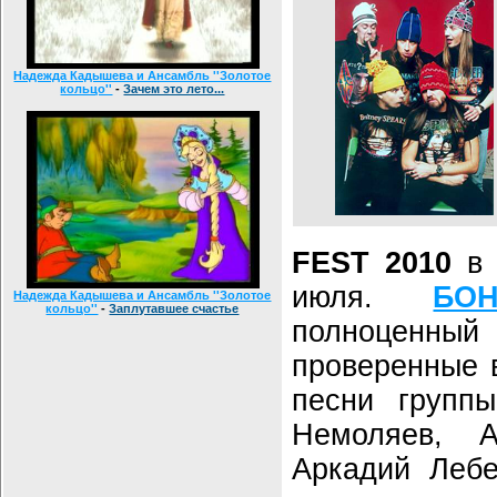
Надежда Кадышева и Ансамбль ''Золотое
кольцо''
-
Зачем это лето...
FEST 2010
в 
июля.
БО
Надежда Кадышева и Ансамбль ''Золотое
кольцо''
-
Заплутавшее счастье
полноценный 
проверенные 
песни группы
Немоляев, А
Аркадий Лебе