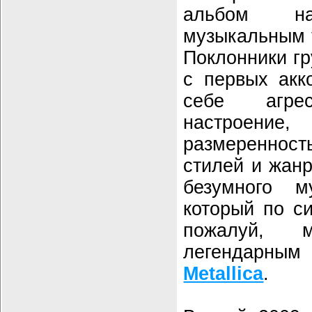
альбом н
музыкальным
Поклонники гр
с первых акк
себе агре
настроен
размеренност
стилей и жан
безумного му
который по си
пожалуй, 
легендарны
Metallica
.