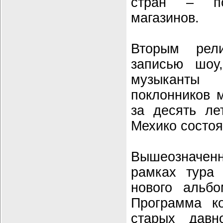
стран – по
магазинов.
Вторым рел
записью шоу
музыканты 
поклонников 
за десять л
Мехико состоя
Вышеозначен
рамках тур
нового альб
Программа ко
старых давн