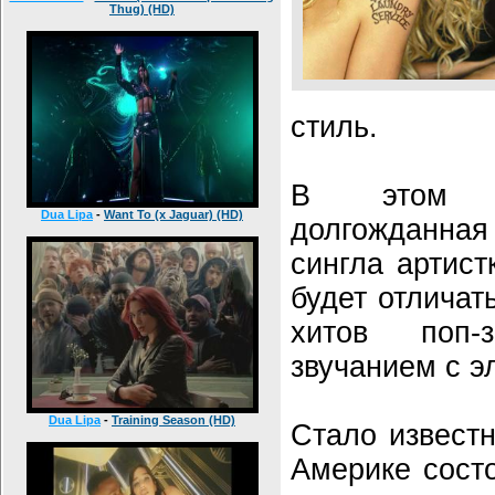
Thug) (HD)
стиль.
В этом м
Dua Lipa
-
Want To (x Jaguar) (HD)
долгожданная
сингла артист
будет отличат
хитов поп-
звучанием с э
Dua Lipa
-
Training Season (HD)
Стало известн
Америке сост