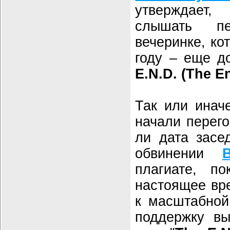
утверждает
слышать п
вечеринке, ко
году – еще д
E.N.D. (The E
Так или инач
начали перего
ли дата засе
обвинении
плагиате, п
настоящее вре
к масштабной
поддержку в