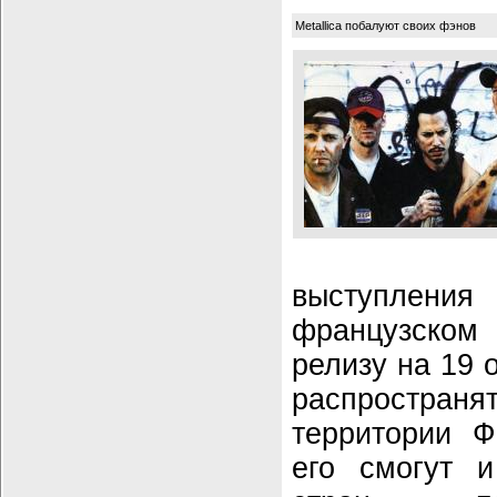
Metallica побалуют своих фэнов
выступлени
французском 
релизу на 19 
распространя
территории Ф
его смогут 