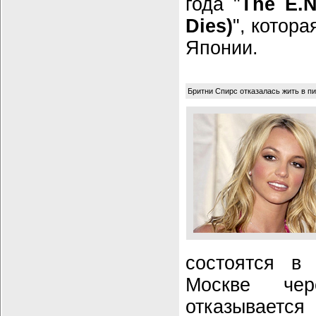
года "
The E.N
Dies)
", котора
Японии.
Бритни Спирс отказалась жить в пи
состоятся в 
Москве чер
отказывае