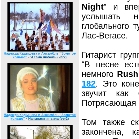
Night
” и впе
услышать н
глобального 
Лас-Вегасе.
Гитарист гру
Надежда Кадышева и Ансамбль ''Золотое
кольцо''
-
Я сама любовь (ver2)
“В песне ес
немного
Rush
182
. Это кон
звучит как 
Потрясающая 
Надежда Кадышева и Ансамбль ''Золотое
кольцо''
-
Напилася я пьяна (ver2)
Том также ск
закончена, к