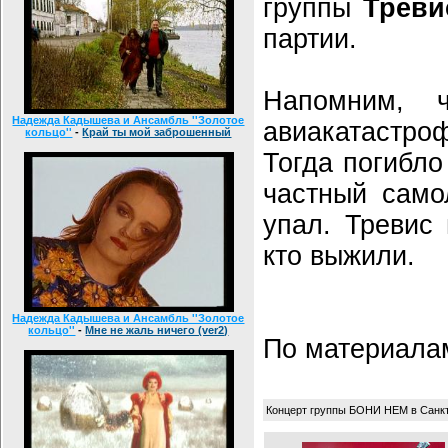
группы
Треви
партии.
Напомним, 
Надежда Кадышева и Ансамбль ''Золотое
авиакатастро
кольцо''
-
Край ты мой заброшенный
Тогда погибло
частный само
упал. Тревис
кто выжили.
Надежда Кадышева и Ансамбль ''Золотое
кольцо''
-
Мне не жаль ничего (ver2)
По материал
Концерт группы БОНИ НЕМ в Санк