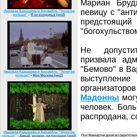
Мариан Бруд
певицу с "ант
Надежда Кадышева и Ансамбль ''Золотое
кольцо''
-
Я не колдунья (ver2)
предсто
"богохульство
Не допусти
призвала адм
"Бемово" в Ва
Надежда Кадышева и Ансамбль ''Золотое
кольцо''
-
Моя Москва (ver2)
выступлени
организатор
Мадонны
могу
человек. Бол
распродана, 
Надежда Кадышева и Ансамбль ''Золотое
Пол Маккартни дописал раритетну
кольцо''
-
Давай, дружок, на посошок (ver2)