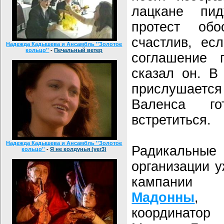
лацкане пи
протест об
счастлив, ес
Надежда Кадышева и Ансамбль ''Золотое
кольцо''
-
Печальный ветер
соглашение 
сказал он. В
прислушается
Валенса г
встретиться.
Надежда Кадышева и Ансамбль ''Золотое
Радикальн
кольцо''
-
Я не колдунья (ver3)
организации 
кампании
Мадонны
, 
координато