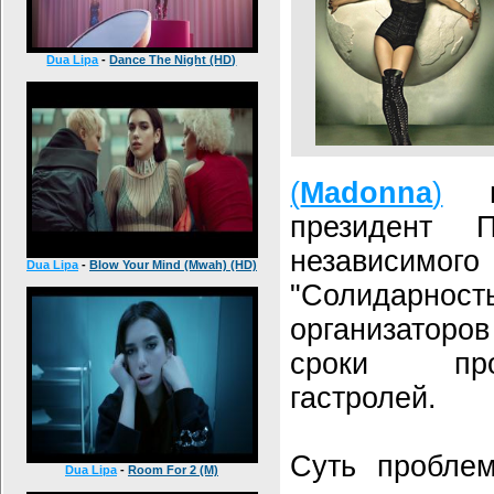
Dua Lipa
-
Dance The Night (HD)
(
Madonna
)
в 
президент 
независи
Dua Lipa
-
Blow Your Mind (Mwah) (HD)
"Солидар
организатор
сроки про
гастролей.
Суть проблем
Dua Lipa
-
Room For 2 (M)