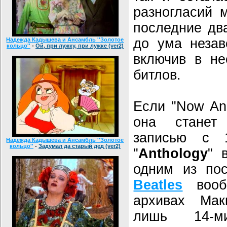
разногласий 
последние дв
до ума незав
Надежда Кадышева и Ансамбль ''Золотое
кольцо''
-
Ой, при лужку, при лужке (ver2)
включив в не
битлов.
Если "Now And
она станет 
записью с 
Надежда Кадышева и Ансамбль ''Золотое
кольцо''
-
Задумал да старый дед (ver2)
"
Anthology
" 
одним из по
Beatles
вообщ
архивах Мак
лишь 14-ми