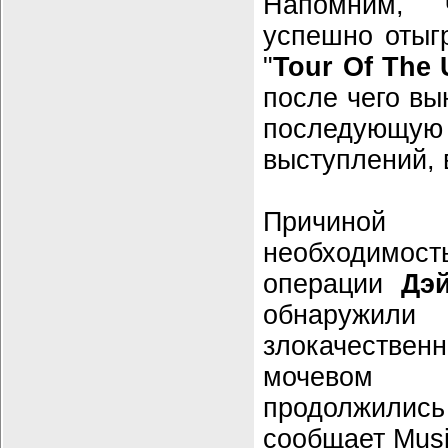
Напомним,
успешно отыг
"
Tour Of The 
после чего в
последую
выступлений, в
Причино
необходимост
операции
Дэ
обнаружи
злокачеств
мочевом п
продолжилис
сообщает Mus