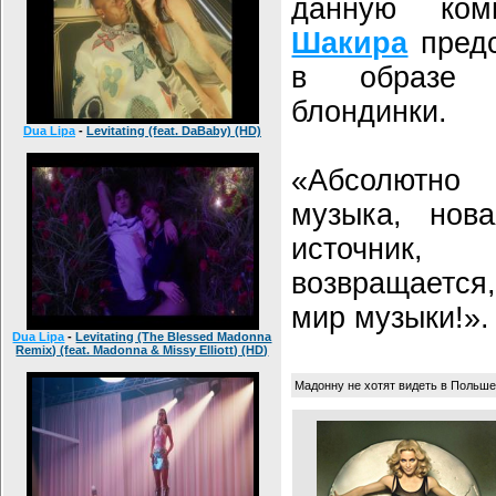
данную ком
Шакира
предс
в образе д
блондинки.
Dua Lipa
-
Levitating (feat. DaBaby) (HD)
«Абсолютно
музыка, но
источник
возвращается
мир музыки!».
Dua Lipa
-
Levitating (The Blessed Madonna
Remix) (feat. Madonna & Missy Elliott) (HD)
Мадонну не хотят видеть в Польше