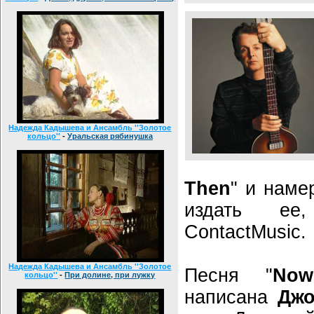
Надежда Кадышева и Ансамбль ''Золотое
кольцо''
-
Уральская рябинушка
Then
" и наме
издать ее
ContactMusic.
Надежда Кадышева и Ансамбль ''Золотое
Песня "
No
кольцо''
-
При долине, при лужку
написана
Джо