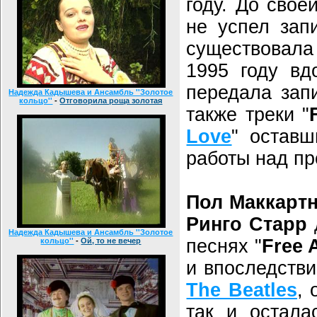
году. До свое
не успел зап
существовала
1995 году вд
передала зап
Надежда Кадышева и Ансамбль ''Золотое
кольцо''
-
Отговорила роща золотая
также треки "
Love
" остав
работы над пр
Пол Маккарт
Ринго Старр
Надежда Кадышева и Ансамбль ''Золотое
песнях "
Free 
кольцо''
-
Ой, то не вечер
и впоследстви
The Beatles
, 
так и остала