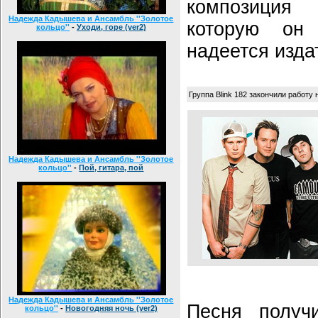
композиция 
Надежда Кадышева и Ансамбль ''Золотое
которую он
кольцо''
-
Уходи, горе (ver2)
надеется изда
Группа Blink 182 закончили работу 
Надежда Кадышева и Ансамбль ''Золотое
кольцо''
-
Пой, гитара, пой
Надежда Кадышева и Ансамбль ''Золотое
Песня получ
кольцо''
-
Новогодняя ночь (ver2)