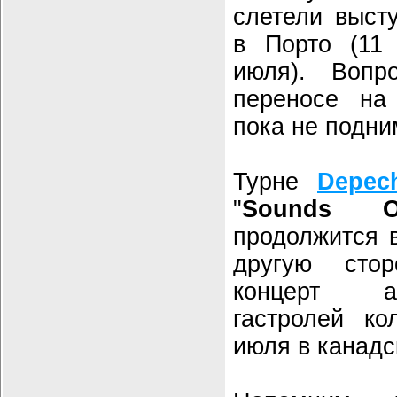
слетели выст
в Порто (11
июля). Воп
переносе на
пока не подни
Турне
Depec
"
Sounds O
продолжится 
другую сто
концерт а
гастролей ко
июля в канадс