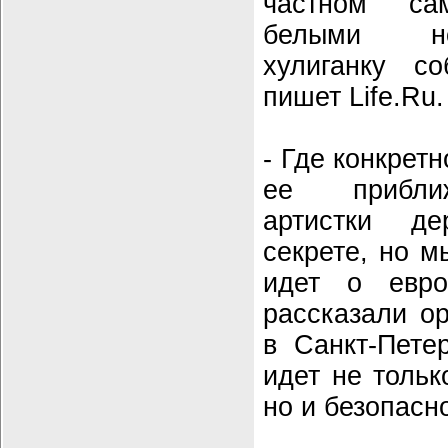
частном са
белыми но
хулиганку со
пишет Life.Ru.
- Где конкрет
ее прибли
артистки д
секрете, но м
идет о евро
рассказали о
в Санкт-Петер
идет не тольк
но и безопасн