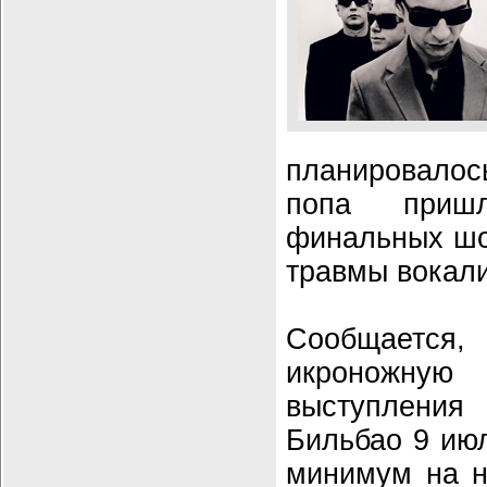
планировало
попа приш
финальных шоу
травмы вокал
Сообщается,
икроножну
выступления
Бильбао 9 июл
минимум на н