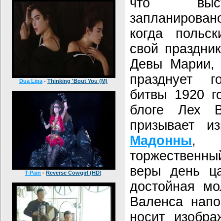
что выст
запланирован
когда польск
свой праздни
Девы Марии,
празднует г
Dua Lipa
-
Thinking 'Bout You (M)
битвы 1920 г
блоге Лех В
призывает из
Мадонны
, 
торжественны
веры день ца
T-Pain
-
Reverse Cowgirl (HD)
достойная мо
Валенса напо
носит изобр