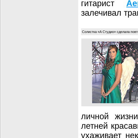
гитарист
Ae
залечивал тра
Солистка «А Студио» сделала пов
личной жизни
летней красав
ухаживает не