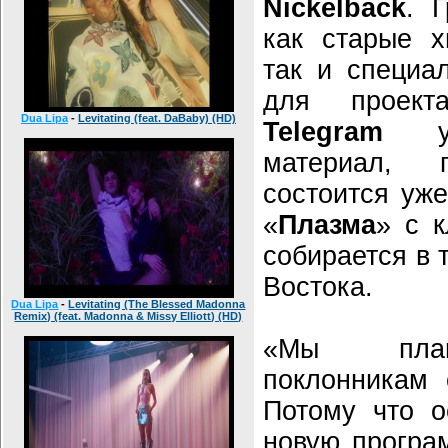
Nickelback
. 
как старые х
так и специа
для прое
Dua Lipa
-
Levitating (feat. DaBaby) (HD)
Telegram
уси
материал, п
состоится уже
«
Плазма
» с 
собирается в 
Востока.
Dua Lipa
-
Levitating (The Blessed Madonna
Remix) (feat. Madonna & Missy Elliott) (HD)
«Мы план
поклонникам 
Потому что о
новую програ