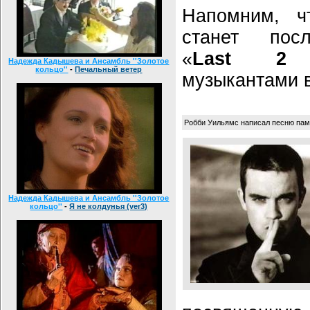
Напомним, ч
станет пос
«
Last 2 
Надежда Кадышева и Ансамбль ''Золотое
кольцо''
-
Печальный ветер
музыкантами в
Робби Уильямс написал песню пам
Надежда Кадышева и Ансамбль ''Золотое
кольцо''
-
Я не колдунья (ver3)