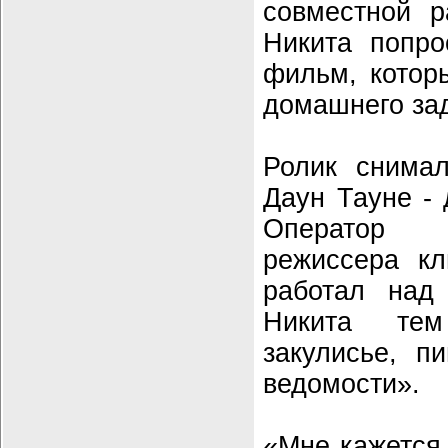
совместной р
Никита попро
фильм, котор
домашнего за
Ролик снимал
Даун Тауне - 
Оператор 
режиссера к
работал над
Никита те
закулисье, п
ведомости».
«Мне кажется