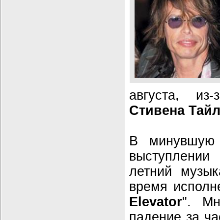
августа, из
Стивена Тай
В минувшую 
выступлении
летний музык
время исполн
Elevator
". Мн
падение за ча