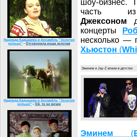
шоу-бизнес. 
часть из 
Джексоном
д
концерты
Ро
несколько — 
Надежда Кадышева и Ансамбль ''Золотое
кольцо''
-
Отговорила роща золотая
Хьюстон
(
Whi
Эминем и Jay-Z впали в детство
Надежда Кадышева и Ансамбль ''Золотое
кольцо''
-
Ой, то не вечер
Эминем
(