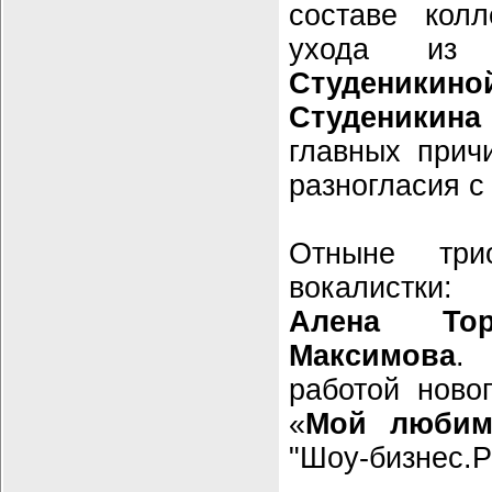
составе колл
ухода и
Студеникино
Студеникина
главных прич
разногласия с
Отныне тр
вокалистки
Алена Тор
Максимова
.
работой ново
«
Мой любим
"Шоу-бизнес.Р