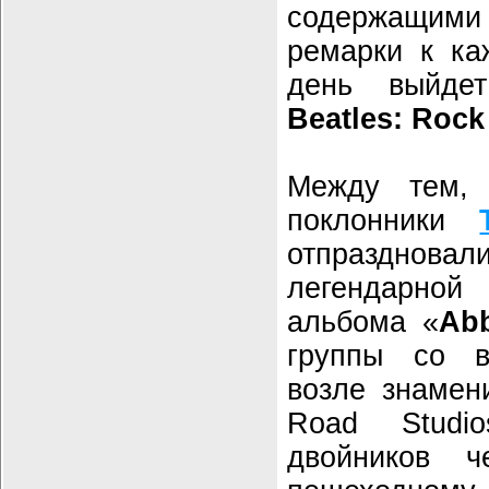
содержащими
ремарки к ка
день выйде
Beatles: Roc
Между тем,
поклонники
отпраздно
легендарн
альбома «
Ab
группы со в
возле знамен
Road Studi
двойников ч