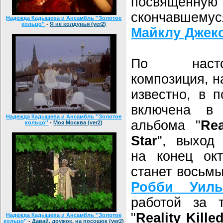
посвященн
скончавшемус
Надежда Кадышева и Ансамбль ''Золотое
кольцо''
-
Я не колдунья (ver2)
Майклу Джек
По насто
композиция, н
известно, в 
включена в 
Надежда Кадышева и Ансамбль ''Золотое
альбома "
Rea
кольцо''
-
Моя Москва (ver2)
Star
", выход 
на конец окт
станет восьм
Робби Уиль
работой за 
"
Reality Kille
Надежда Кадышева и Ансамбль ''Золотое
кольцо''
-
Давай, дружок, на посошок (ver2)