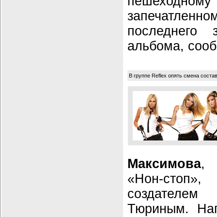
пешеход
запечатле
последнего з
альбома, соо
В группе Reflex опять смена соста
Максимова
, 
«Нон-стоп»,
создателе
Тюриным. Нап