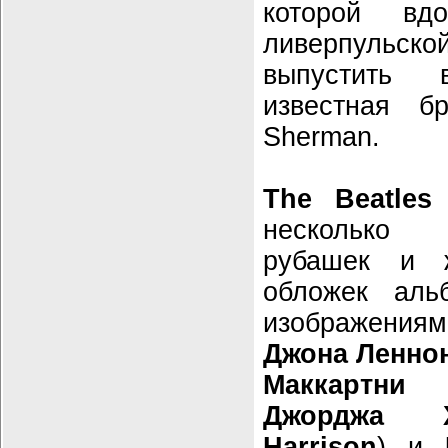
которой вдо
ливерпульско
выпустить
известная б
Sherman.
The Beatles 
несколько 
рубашек и 
обложек ал
изображениям
Джона Ленно
Маккартни
Джорджа Х
Harrison
) и