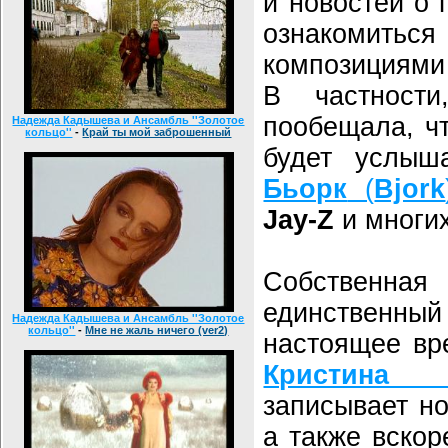
и новостей о 
ознакомит
композициями
В частност
пообещала, ч
Надежда Кадышева и Ансамбль ''Золотое
кольцо''
-
Край ты мой заброшенный
будет услы
Бьорк
(
Bjork
Jay-Z
и многих
Собственна
единственный
Надежда Кадышева и Ансамбль ''Золотое
кольцо''
-
Мне не жаль ничего (ver2)
настоящее вр
Кристина 
записывает н
а также вско