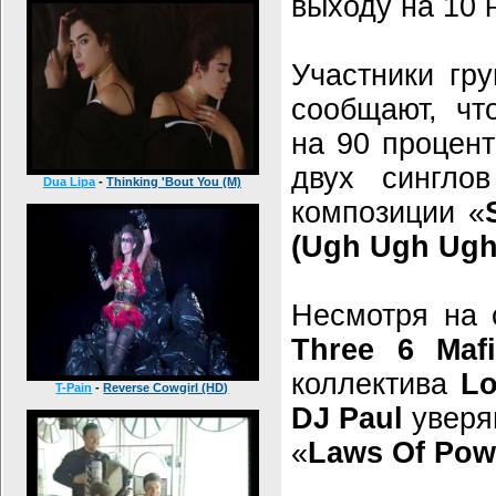
выходу на 10 
Участники гр
сообщают, чт
на 90 процент
двух сингло
Dua Lipa
-
Thinking 'Bout You (M)
композиции «
(Ugh Ugh Ugh
Несмотря на 
Three 6 Mafi
коллектива
Lo
T-Pain
-
Reverse Cowgirl (HD)
DJ Paul
уверяю
«
Laws Of Pow