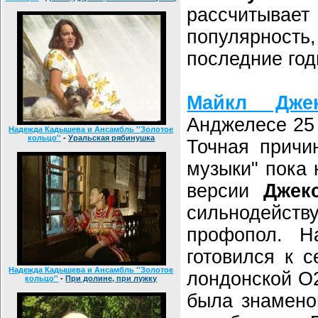
рассчитыв
популярно
последние год
Майкл Джек
Анджелесе 25 
Надежда Кадышева и Ансамбль ''Золотое
кольцо''
-
Уральская рябинушка
Точная причи
музыки" пока 
версии
Джек
сильнодейс
профопол. Н
готовился к с
Надежда Кадышева и Ансамбль ''Золотое
лондонской O2
кольцо''
-
При долине, при лужку
была знамено