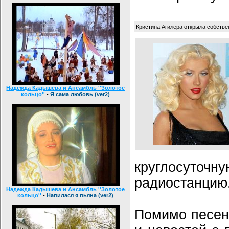
Кристина Агилера открыла собств
Надежда Кадышева и Ансамбль ''Золотое
кольцо''
-
Я сама любовь (ver2)
круглосу
радиостанцию
Надежда Кадышева и Ансамбль ''Золотое
кольцо''
-
Напилася я пьяна (ver2)
Помимо песе