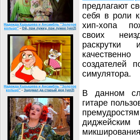
предлагают с
себя в роли 
хип-хопа по
Надежда Кадышева и Ансамбль ''Золотое
кольцо''
-
Ой, при лужку, при лужке (ver2)
своих неиз
раскрутки
качественно
создателей п
симулятора.
Надежда Кадышева и Ансамбль ''Золотое
кольцо''
-
Задумал да старый дед (ver2)
В данном сл
гитаре пользо
премудрос
диджейским 
микширования