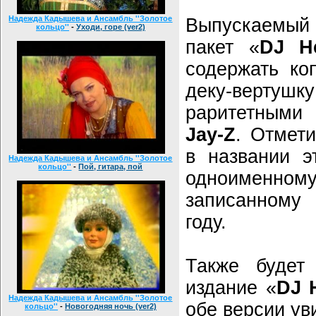
Надежда Кадышева и Ансамбль ''Золотое
Выпускаемы
кольцо''
-
Уходи, горе (ver2)
пакет «
DJ H
содержать ко
деку-верту
раритетным
Jay-Z
. Отмет
в названии э
Надежда Кадышева и Ансамбль ''Золотое
кольцо''
-
Пой, гитара, пой
одноименно
записанному
году.
Также будет
издание «
DJ 
Надежда Кадышева и Ансамбль ''Золотое
обе версии уви
кольцо''
-
Новогодняя ночь (ver2)