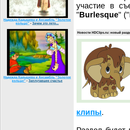
участие в съ
"
Burlesque
" (
Надежда Кадышева и Ансамбль ''Золотое
кольцо''
-
Зачем это лето...
Новости HDClips.ru: новый разд
Надежда Кадышева и Ансамбль ''Золотое
кольцо''
-
Заплутавшее счастье
клипы
.