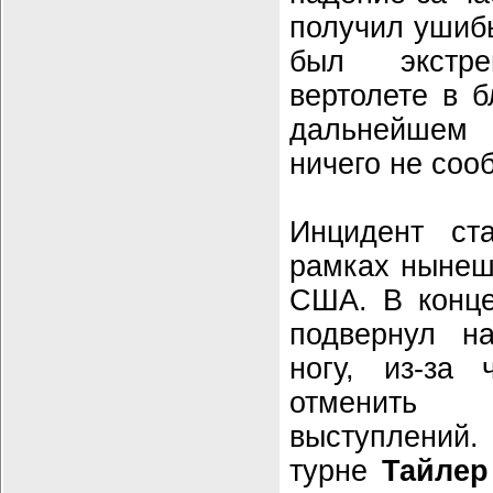
получил ушибы
был экстр
вертолете в 
дальнейшем 
ничего не соо
Инцидент с
рамках нынеш
США. В конц
подвернул н
ногу, из-за 
отменить
выступлений.
турне
Тайлер