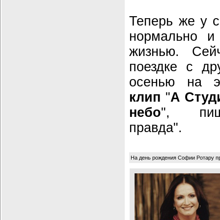
Теперь же у 
нормально и
жизнью. Се
поездке с др
осенью на 
клип
"
А Студ
небо
", пиш
правда".
На день рождения Софии Ротару п