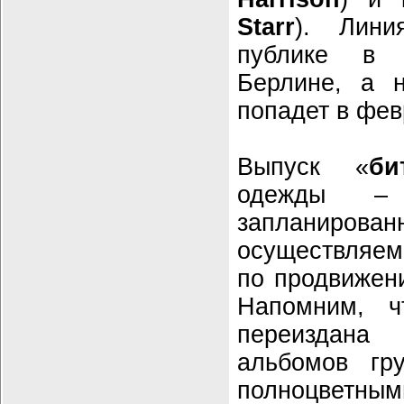
Starr
). Лини
публике в
Берлине, а н
попадет в фев
Выпуск «
би
одежды –
запланиров
осуществляем
по продвиже
Напомним, ч
переиздана
альбомов гр
полноцвет