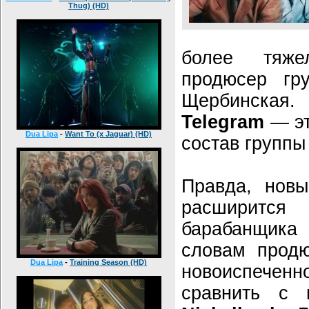
Thug) (HD)
более тяже
продюсер гр
Щербинская. 
Telegram
— эт
Dua Lipa
-
Want To (x Jaguar) (HD)
состав группы
Правда, новы
расширитс
барабанщика
словам продю
Dua Lipa
-
Training Season (HD)
новоиспеченн
сравнить с 