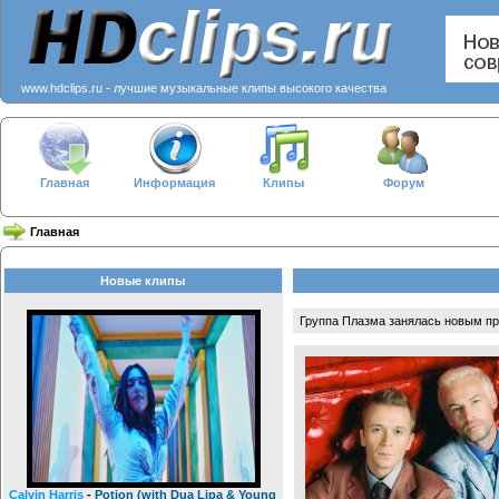
www.hdclips.ru - лучшие музыкальные клипы высокого качества
Главная
Информация
Клипы
Форум
Главная
Новые клипы
Группа Плазма занялась новым п
Calvin Harris
-
Potion (with Dua Lipa & Young