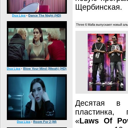
Щербинская.
Dua Lipa
-
Dance The Night (HD)
Three 6 Mafia выпускают новый ал
Dua Lipa
-
Blow Your Mind (Mwah) (HD)
Десятая в 
пластинка, 
«
Laws Of Po
Dua Lipa
-
Room For 2 (M)