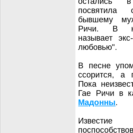
остались 
посвятила
бывшему му
Ричи. В 
называет экс
любовью".
В песне упом
ссорится, а 
Пока неизвес
Гае Ричи в к
Мадонны
.
Извести
поспособство