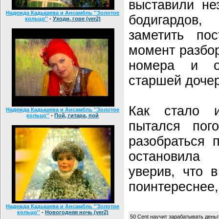
выставили не
Надежда Кадышева и Ансамбль ''Золотое
бодигардо
кольцо''
-
Уходи, горе (ver2)
заметить пос
момент разбор
номера и о
старшей доче
Как стало и
Надежда Кадышева и Ансамбль ''Золотое
кольцо''
-
Пой, гитара, пой
пытался пог
разобраться 
остановила 
уверив, что 
поинтереснее,
Надежда Кадышева и Ансамбль ''Золотое
кольцо''
-
Новогодняя ночь (ver2)
50 Cent научит зарабатывать деньг