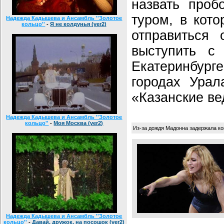
назвать проб
туром, в кот
Надежда Кадышева и Ансамбль ''Золотое
кольцо''
-
Я не колдунья (ver2)
отправиться 
выступить с
Екатеринбур
городах Урал
«Казанские ве
Надежда Кадышева и Ансамбль ''Золотое
кольцо''
-
Моя Москва (ver2)
Из-за дождя Мадонна задержала ко
Надежда Кадышева и Ансамбль ''Золотое
кольцо''
-
Давай, дружок, на посошок (ver2)