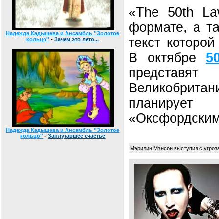
«The 50th La
формате, а та
Надежда Кадышева и Ансамбль ''Золотое
текст которой
кольцо''
-
Зачем это лето...
В октябре
5
представ
Великобритани
планирует
«Оксфордским
Надежда Кадышева и Ансамбль ''Золотое
кольцо''
-
Заплутавшее счастье
Мэрилин Мэнсон выступил с угроз