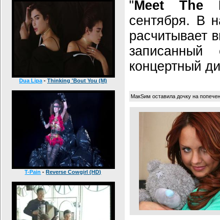
"
Meet The M
сентября. В н
расчитывает в
записанный
концертный ди
Dua Lipa
-
Thinking 'Bout You (M)
МакSим оставила дочку на попече
T-Pain
-
Reverse Cowgirl (HD)