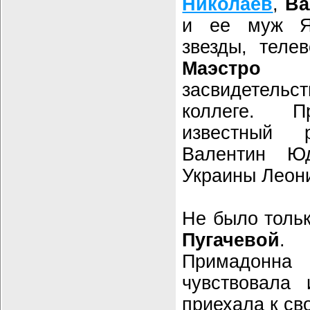
Николаев
,
Ва
и ее муж Я
звезды, теле
Маэстро
засвидетел
коллеге. П
известный 
Валентин Юд
Украины Леон
Не было толь
Пугачевой
. 
Примадон
чувствовала
приехала к св