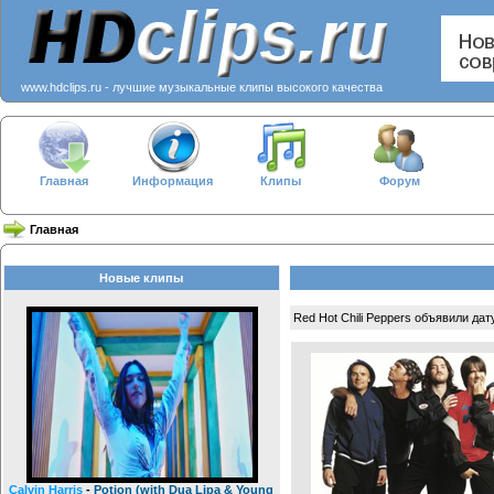
www.hdclips.ru - лучшие музыкальные клипы высокого качества
Главная
Информация
Клипы
Форум
Главная
Новые клипы
Red Hot Chili Peppers объявили да
Calvin Harris
-
Potion (with Dua Lipa & Young