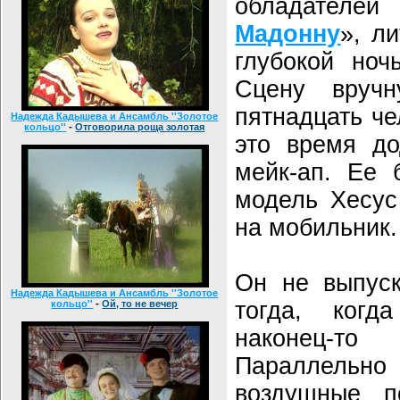
обладателей
Мадонну
», л
глубокой ноч
Сцену вруч
пятнадцать че
Надежда Кадышева и Ансамбль ''Золотое
кольцо''
-
Отговорила роща золотая
это время до
мейк-ап. Ее 
модель Хесус
на мобильник.
Он не выпуск
Надежда Кадышева и Ансамбль ''Золотое
тогда, ког
кольцо''
-
Ой, то не вечер
наконец-т
Параллельн
воздушные п