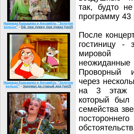
так, будто н
программу 43 
Надежда Кадышева и Ансамбль ''Золотое
кольцо''
-
Ой, при лужку, при лужке (ver2)
После концерт
гостиницу - 
мировой п
неожиданн
Проворный и
через несколь
Надежда Кадышева и Ансамбль ''Золотое
кольцо''
-
Задумал да старый дед (ver2)
на 3 этаж г
который был 
семейства зве
постороннего
обстоятельст