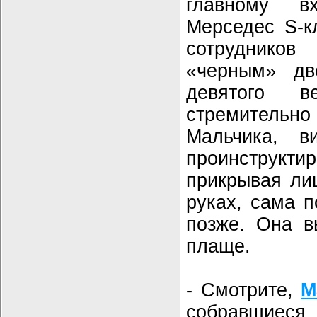
главному в
Мерседес S-к
сотрудников
«черным» дв
девятого 
стремительно
Мальчика, в
проинструкти
прикрывая ли
руках, сама п
позже. Она в
плаще.
- Смотрите,
М
собравшиеся