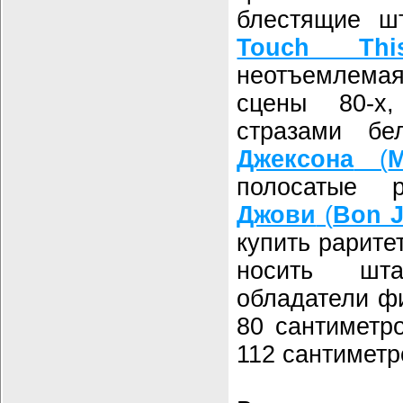
блестящие ш
Touch Thi
неотъемлема
сцены 80-х
стразами б
Джексона
(
M
полосатые
Джови
(
Bon J
купить рарите
носить шт
обладатели фи
80 сантиметр
112 сантиметр